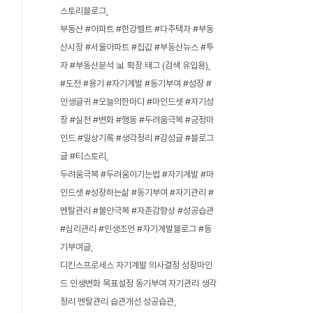
스토리블로그
부동산 #아파트 #한강벨트 #다주택자 #부동
산시장 #서울아파트 #집값 #부동산뉴스 #투
자 #부동산분석 📊 확장 태그 (검색 유입용)
#도전 #용기 #자기계발 #동기부여 #성장 #
인생글귀 #오늘의한마디 #마인드셋 #자기성
장 #실천 #변화 #행동 #두려움극복 #긍정마
인드 #일상기록 #생각정리 #감성글 #블로그
글 #티스토리
두려움극복 #두려움이기는법 #자기계발 #마
인드셋 #성장하는삶 #동기부여 #자기관리 #
멘탈관리 #불안극복 #자존감향상 #성공습관
#심리관리 #인생조언 #자기계발블로그 #동
기부여글
디킨스프로세스 자기계발 의사결정 성장마인
드 인생변화 목표설정 동기부여 자기관리 생각
정리 멘탈관리 습관개선 성공습관