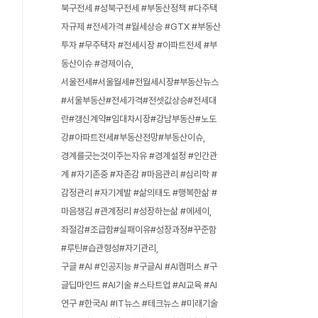
북구전세 #성북구전세 #부동산정책 #다주택
자규제 #전세가격 #월세상승 #GTX #부동산
투자 #무주택자 #전세시장 #아파트전세 #부
동산이슈 #경제이슈
서울전세#서울월세#전월세시장#부동산뉴스
#서울부동산#전세가격#전셋값상승#전세대
란#갱신계약#임대차시장#강남부동산#노도
강#아파트전세#부동산전망#부동산이슈
경계를긋는것이주는자유 #경계설정 #인간관
계 #자기존중 #자존감 #마음관리 #심리학 #
감정관리 #자기계발 #삶의태도 #행복한삶 #
마음챙김 #관계정리 #성장하는삶 #에세이
좌절감#조급함#실패이유#성장과정#꾸준함
#루틴#습관형성#자기관리
구글 #AI #인공지능 #구글AI #AI캠퍼스 #구
글딥마인드 #AI기술 #스타트업 #AI교육 #AI
연구 #한국AI #IT뉴스 #테크뉴스 #미래기술