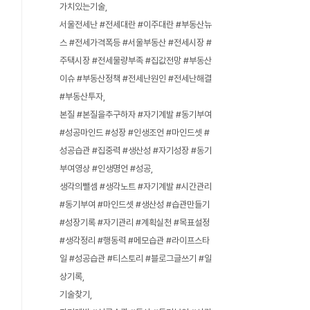
가치있는기술
서울전세난 #전세대란 #이주대란 #부동산뉴
스 #전세가격폭등 #서울부동산 #전세시장 #
주택시장 #전세물량부족 #집값전망 #부동산
이슈 #부동산정책 #전세난원인 #전세난해결
#부동산투자
본질 #본질을추구하자 #자기계발 #동기부여
#성공마인드 #성장 #인생조언 #마인드셋 #
성공습관 #집중력 #생산성 #자기성장 #동기
부여영상 #인생명언 #성공
생각의뺄셈 #생각노트 #자기계발 #시간관리
#동기부여 #마인드셋 #생산성 #습관만들기
#성장기록 #자기관리 #계획실천 #목표설정
#생각정리 #행동력 #메모습관 #라이프스타
일 #성공습관 #티스토리 #블로그글쓰기 #일
상기록
기술찾기