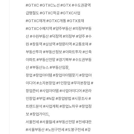
#GTXC #GTXC노선 #GTX #수도권광역
급행철도 #GTXC착공 #GTXC사업
#GTXC재개 #GTXC개통 #GTX호재
#GTXC수혜지역 #양주부동산 #의정부부동
산 #수원부동산 #덕정역 #의정부 #양주 #수
원 #창동역 #삼성역 #청량리역 #교통호재 #
부동산투자 #부동산정보 #아파트투자 #신축
아파트 #부동산전망 #경기북부 #수도권부동
산 #부동산뉴스 #부동산임장
창업 #창업아이템 #창업아이템찾기 #창업아
이디어 #소자본창업 #1인창업 #무자본창업 #
창업준비 #사업아이템 #사업아이디어 #온라
인창업 #부업 #N잡 #창업방법 #시장조사 #
트렌드분석 #사업계획 #창업노하우 #창업정
보 #창업가이드
서울전세 #서울월세 #부동산전망 #전세대란
#서울부동산 #노원구전세 #도봉구전세 #강