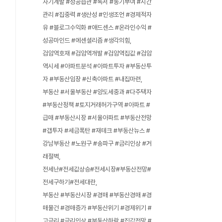
자기계발 #성공습관 #독서 #동기부여 #시간
관리 #집중력 #생산성 #인생조언 #경제적자
유 #블로그수익화 #애드센스 #온라인수익 #
성공마인드 #에센셜리즘 #생각의힘
검암역호재 #검암역개발 #검암역집값 #검암
역시세 #아파트분석 #아파트투자 #부동산투
자 #부동산임장 #신축아파트 #내집마련
부동산 #서울부동산 #양도세중과 #다주택자
#부동산정책 #토지거래허가구역 #아파트 #
급매 #부동산시장 #서울아파트 #부동산전망
#갭투자 #세금폭탄 #재테크 #부동산뉴스 #
강남부동산 #노원구 #송파구 #금리인상 #거
래절벽
전세난#전세값상승#전세시장#부동산전망#
전세구하기#전세대란
부동산 #부동산시장 #경매 #부동산경매 #경
매물건 #경매증가 #부동산위기 #경제위기 #
고금리 #금리인상 #부동산하락 #집값전망 #