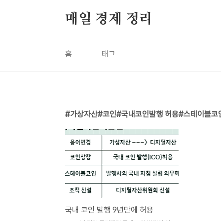
본문 바로가기
매일 경제 정리
홈
태그
가상자산#코인#국내코인발행 허용#스테이블코
국내 코인 발행 9년만에 허용