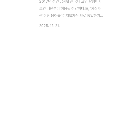
2017년 전면 금지됐던 국내 코인 발행이 이
르면 내년부터 허용될 전망이다.또, '가상자
산'이란 용어를 '디지털자산'으로 통일하기로
했다. 금융위는 "정보를 충분히 공개하는 조
2025. 12. 21.
건하에 국내에서 디지털자산(가상자산) 판매
를 허용하고, 그동안 문제로 지적되었던 해외
에서 먼저 발행한 뒤 국내에 편법적으로 상장
하는 방식을 바로잡겠다"고 명시했다. 그 대
신 책임은 무거워진다. 국내 코인 발행(ICO)
전에 제출하는 백서에거짓 정보를 기재하거
나 중요 사항을 누락하면발행뿐만 아니라 발
행에 적극 참여한 자(위탁운영자·시장조성자
등)까지 손해배상 책임을 묻기로 했다. '바지
사장'을 내세운 사기 코인 발행을 원천 봉쇄
하겠다는 취지다. 또한 스테이블코인 규제 방
안이 구체화됐다.*스테이블코인이란? 달러,
원화 같은 실제 화폐나 ..