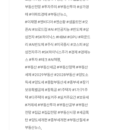
부동산전망 #투자주의 #부동산투자 #상가경
매 #아파트경매 #부동산뉴스
#이재명 #엔비디아 #젠슨황 #샘올트먼 #오
픈AI #브로드컴 #AI #인공지능 #반도체 #삼
성전자 #SK하이닉스 #HBM #GPU #파운드
리 #AI반도체 #주식 #미국증시 #코스피 #삼
성전자주가 #SK하이닉스주가 #경제 #경제뉴
스 #투자 #테크 #AI혁명
#부동산 #부동산세금 #부동산정책 #부동산
세제 #2029부동산 #2028부동산 #양도소
득세 #양도세 #종합부동산세 #종부세 #장기
보유특별공제 #장특공 #1주택자 #1가구1주
택 #다주택자 #실거주 #실거주요건 #보유세
#거래세 #부동산투자 #부동산공부 #부동산
전망 #집값 #집값전망 #부동산시장 #세금폭
탄 #양도세개편 #종부세개편 #부동산절세 #
부동산뉴스