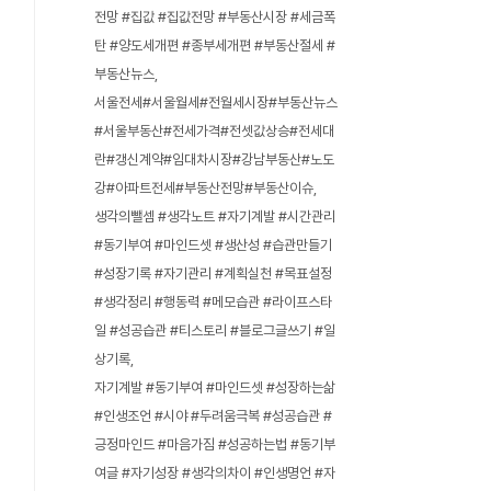
전망 #집값 #집값전망 #부동산시장 #세금폭
탄 #양도세개편 #종부세개편 #부동산절세 #
부동산뉴스
서울전세#서울월세#전월세시장#부동산뉴스
#서울부동산#전세가격#전셋값상승#전세대
란#갱신계약#임대차시장#강남부동산#노도
강#아파트전세#부동산전망#부동산이슈
생각의뺄셈 #생각노트 #자기계발 #시간관리
#동기부여 #마인드셋 #생산성 #습관만들기
#성장기록 #자기관리 #계획실천 #목표설정
#생각정리 #행동력 #메모습관 #라이프스타
일 #성공습관 #티스토리 #블로그글쓰기 #일
상기록
자기계발 #동기부여 #마인드셋 #성장하는삶
#인생조언 #시야 #두려움극복 #성공습관 #
긍정마인드 #마음가짐 #성공하는법 #동기부
여글 #자기성장 #생각의차이 #인생명언 #자