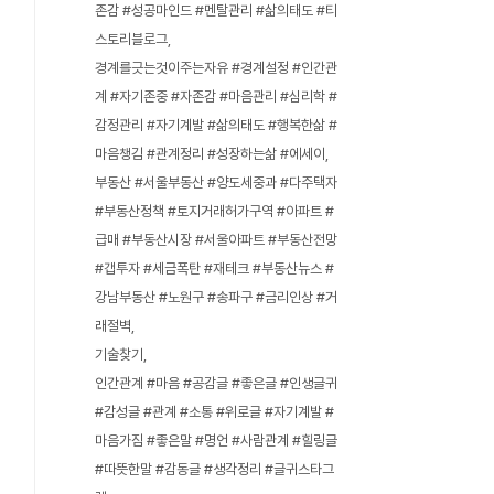
존감 #성공마인드 #멘탈관리 #삶의태도 #티
스토리블로그
경계를긋는것이주는자유 #경계설정 #인간관
계 #자기존중 #자존감 #마음관리 #심리학 #
감정관리 #자기계발 #삶의태도 #행복한삶 #
마음챙김 #관계정리 #성장하는삶 #에세이
부동산 #서울부동산 #양도세중과 #다주택자
#부동산정책 #토지거래허가구역 #아파트 #
급매 #부동산시장 #서울아파트 #부동산전망
#갭투자 #세금폭탄 #재테크 #부동산뉴스 #
강남부동산 #노원구 #송파구 #금리인상 #거
래절벽
기술찾기
인간관계 #마음 #공감글 #좋은글 #인생글귀
#감성글 #관계 #소통 #위로글 #자기계발 #
마음가짐 #좋은말 #명언 #사람관계 #힐링글
#따뜻한말 #감동글 #생각정리 #글귀스타그