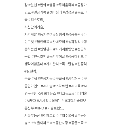
장 #실천 #변화 #행동 #두려움극복 #긍정마
인드 #일상기록 #생각정리 #감성글 #블로그
글 #티스토리
자신만의기술
자기계발 #동기부여 #실행력 #성공습관 #마
인드셋 #불안극복 #완벽주의 #생각정리 #행
동하는법 #멘탈관리 #자기계발명언 #성공하
는법 #인생조언 #동기부여글 #성공마인드 #
생각이많을때 #자기관리 #목표달성 #집중력
#실천력
구글 #AI #인공지능 #구글AI #AI캠퍼스 #구
글딥마인드 #AI기술 #스타트업 #AI교육 #AI
연구 #한국AI #IT뉴스 #테크뉴스 #미래기술
#AI투자 #AI시장 #경제뉴스 #과학기술정보
통신부 #RND #기술트렌드
서울부동산 #아파트입주 #입주물량 #부동산
뉴스 #서울아파트 #부동산시장 #공급부족 #