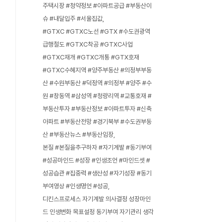
주택시장 #청약정보 #아파트공급 #부동산이
슈 #내달입주 #서울집값
#GTXC #GTXC노선 #GTX #수도권광역
급행철도 #GTXC착공 #GTXC사업
#GTXC재개 #GTXC개통 #GTX호재
#GTXC수혜지역 #양주부동산 #의정부부동
산 #수원부동산 #덕정역 #의정부 #양주 #수
원 #창동역 #삼성역 #청량리역 #교통호재 #
부동산투자 #부동산정보 #아파트투자 #신축
아파트 #부동산전망 #경기북부 #수도권부동
산 #부동산뉴스 #부동산임장
본질 #본질을추구하자 #자기계발 #동기부여
#성공마인드 #성장 #인생조언 #마인드셋 #
성공습관 #집중력 #생산성 #자기성장 #동기
부여영상 #인생명언 #성공
디킨스프로세스 자기계발 의사결정 성장마인
드 인생변화 목표설정 동기부여 자기관리 생각