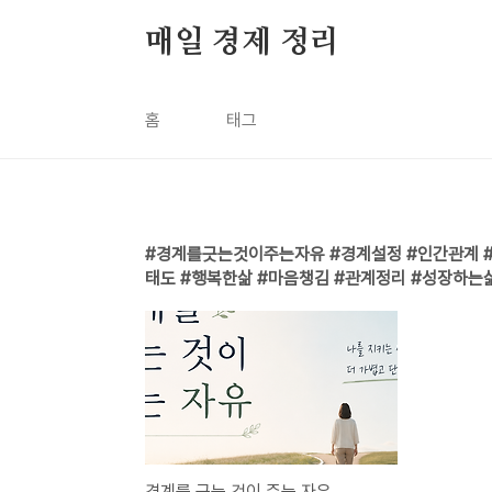
본문 바로가기
매일 경제 정리
홈
태그
경계를긋는것이주는자유 #경계설정 #인간관계 #
태도 #행복한삶 #마음챙김 #관계정리 #성장하는
경계를 긋는 것이 주는 자유