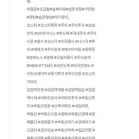
램
좌절감#조급함#실패이유#성장과정#꾸준함
#루틴#습관형성#자기관리
코스피 #코스피폭락 #주식 #주식투자 #삼성
전자 #SK하이닉스 #반도체 #국내주식 #주식
시장 #증시 #코스닥 #미국증시 #나스닥 #투
자 #재테크 #주식초보 #매수타이밍 #폭락장
#경제뉴스 #경제 #오늘의증시 #주식분석
#HBM #TSMC #AI반도체 #외국인매도 #
서킷브레이커 #장기투자 #주식전망 #코스피
7000
검암역호재 #검암역개발 #검암역집값 #검암
역시세 #아파트분석 #아파트투자 #부동산투
자 #부동산임장 #신축아파트 #내집마련
부동산 #부동산시장 #경매 #부동산경매 #경
매물건 #경매증가 #부동산위기 #경제위기 #
고금리 #금리인상 #부동산하락 #집값전망 #
부동산전망 #투자주의 #부동산투자 #상가경