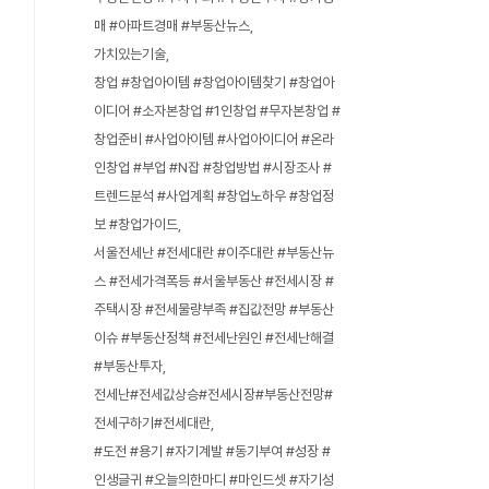
매 #아파트경매 #부동산뉴스
가치있는기술
창업 #창업아이템 #창업아이템찾기 #창업아
이디어 #소자본창업 #1인창업 #무자본창업 #
창업준비 #사업아이템 #사업아이디어 #온라
인창업 #부업 #N잡 #창업방법 #시장조사 #
트렌드분석 #사업계획 #창업노하우 #창업정
보 #창업가이드
서울전세난 #전세대란 #이주대란 #부동산뉴
스 #전세가격폭등 #서울부동산 #전세시장 #
주택시장 #전세물량부족 #집값전망 #부동산
이슈 #부동산정책 #전세난원인 #전세난해결
#부동산투자
전세난#전세값상승#전세시장#부동산전망#
전세구하기#전세대란
#도전 #용기 #자기계발 #동기부여 #성장 #
인생글귀 #오늘의한마디 #마인드셋 #자기성